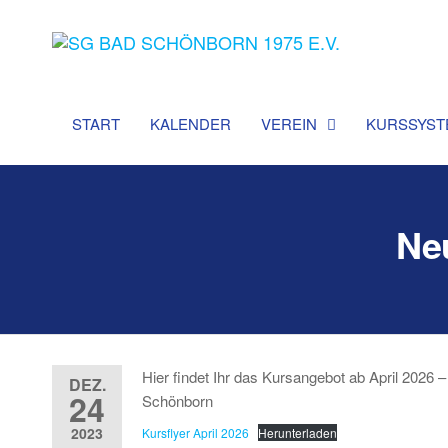
SG Ba
Sportgemeins
Bad Schönbo
Schön
1975 e
START
KALENDER
VEREIN
KURSSYST
Neu
Hier findet Ihr das Kursangebot ab April 202
DEZ.
24
Schönborn
2023
Kursflyer April 2026
Herunterladen