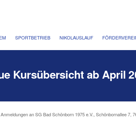
d
chaft
rn
born
.V.
EM
SPORTBETRIEB
NIKOLAUSLAUF
FÖRDERVEREI
e Kursübersicht ab April 
6 – Anmeldungen an SG Bad Schönborn 1975 e.V., Schönbornallee 7, 