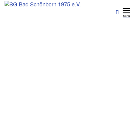
SG Bad
Sportgemeinschaft
Bad Schönborn
Schönborn
Menü
1975 e.V.