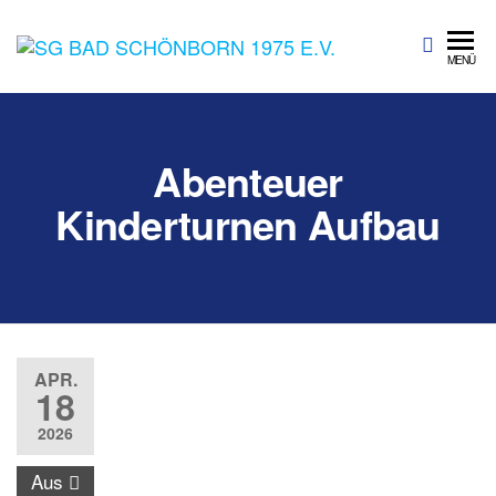
SG Bad
Sportgemeinschaft
MENÜ
Bad Schönborn
Schönbo
1975 e.V.
Abenteuer
Kinderturnen Aufbau
APR.
18
2026
Aus