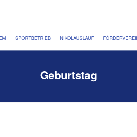
d
chaft
rn
born
.V.
EM
SPORTBETRIEB
NIKOLAUSLAUF
FÖRDERVEREI
Geburtstag