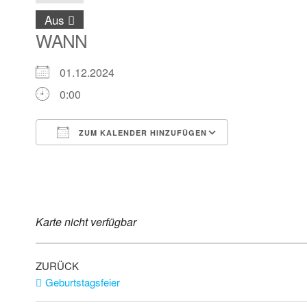
Aus
WANN
01.12.2024
0:00
ZUM KALENDER HINZUFÜGEN
ICS herunterladen
Google Kalender
iCalendar
Office 365
Outlook Live
Karte nicht verfügbar
ZURÜCK
Geburtstagsfeier