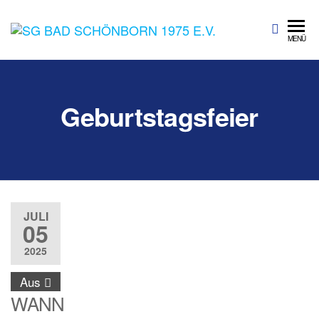
SG Bad
Sportgemeinschaft
MENÜ
Bad Schönborn
Schönbo
1975 e.V.
Geburtstagsfeier
JULI
05
2025
Aus
WANN