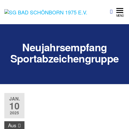
SG Bad
Sportgemeinschaft
MENÜ
Bad Schönborn
Schönbo
1975 e.V.
Neujahrsempfang
Sportabzeichengruppe
JAN.
10
2025
Aus