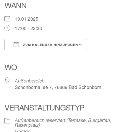
WANN
10.01.2025
17:00 - 23:30
ZUM KALENDER HINZUFÜGEN
ICS herunterladen
Google Kalender
iCalendar
Office 365
Outlook Live
WO
Außenbereich
Schönbornallee 7, 76669 Bad Schönborn
VERANSTALTUNGSTYP
Außenbereich reserviert (Terrasse, Biergarten,
Rasenplatz)
Garage