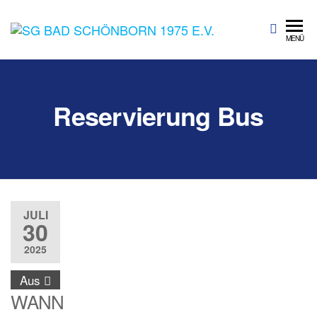
SG Bad
Sportgemeinschaft
MENÜ
Bad Schönborn
Schönbo
1975 e.V.
Reservierung Bus
JULI
30
2025
Aus
WANN