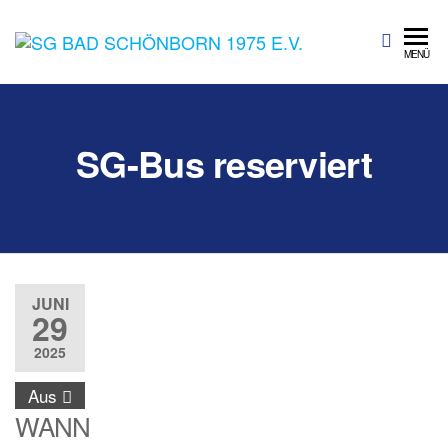
SG Bad
Sportgemeinschaft
MENÜ
Bad Schönborn
Schönbo
1975 e.V.
SG-Bus reserviert
JUNI
29
2025
Aus
WANN