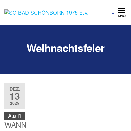
SG Bad
Sportgemeinschaft
MENÜ
Bad Schönborn
Schönbo
1975 e.V.
Weihnachtsfeier
DEZ.
13
2025
Aus
WANN