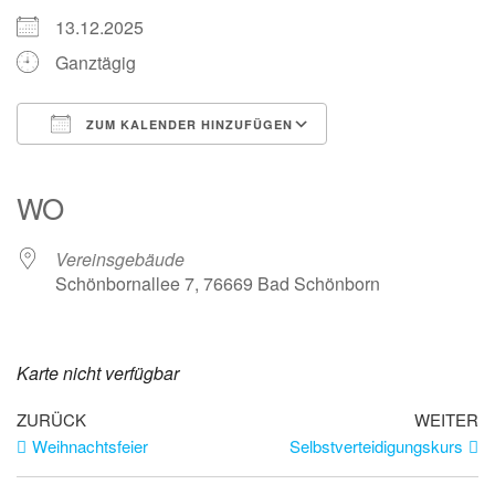
13.12.2025
Ganztägig
ZUM KALENDER HINZUFÜGEN
ICS herunterladen
Google Kalender
iCalendar
Office 365
Outlook Live
WO
Vereinsgebäude
Schönbornallee 7, 76669 Bad Schönborn
Karte nicht verfügbar
ZURÜCK
WEITER
Weihnachtsfeier
Selbstverteidigungskurs