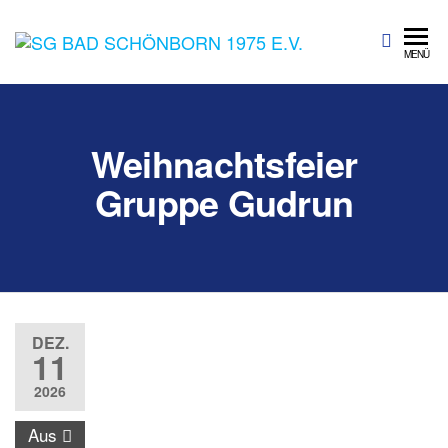
SG Bad
Sportgemeinschaft
MENÜ
Bad Schönborn
Schönbo
1975 e.V.
Weihnachtsfeier
Gruppe Gudrun
DEZ.
11
2026
Aus