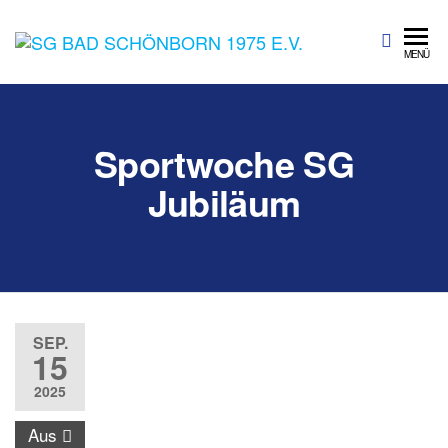
SG Bad
Sportgemeinschaft
MENÜ
Bad Schönborn
Schönbo
1975 e.V.
Sportwoche SG
Jubiläum
SEP.
15
2025
Aus