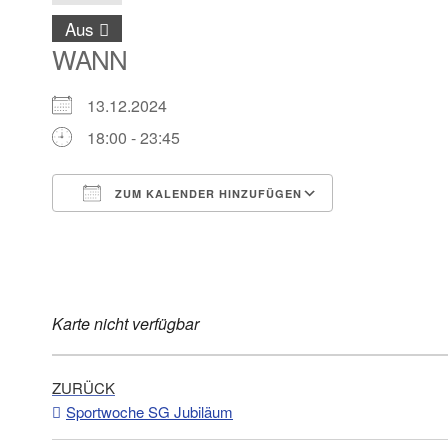
Aus
WANN
13.12.2024
18:00 - 23:45
ZUM KALENDER HINZUFÜGEN
ICS herunterladen
Google Kalender
iCalendar
Office 365
Outlook Live
Karte nicht verfügbar
ZURÜCK
Sportwoche SG Jubiläum