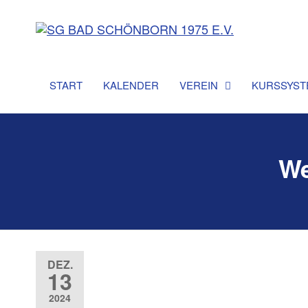
SG Ba
Sportgemeins
Bad Schönbo
Schön
1975 e
START
KALENDER
VEREIN
KURSSYST
We
DEZ.
13
2024