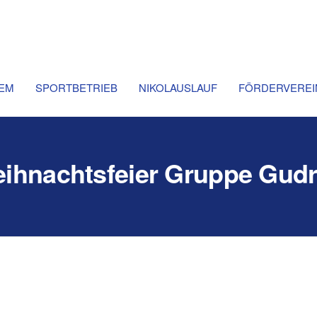
d
chaft
rn
born
.V.
EM
SPORTBETRIEB
NIKOLAUSLAUF
FÖRDERVEREI
ihnachtsfeier Gruppe Gud